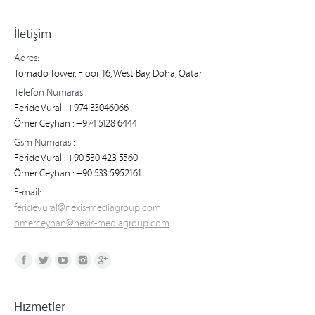
İletişim
Adres:
Tornado Tower, Floor 16, West Bay, Doha, Qatar
Telefon Numarası:
Feride Vural : +974 33046066
Ömer Ceyhan : +974 5128 6444
Gsm Numarası:
Feride Vural : +90 530 423 5560
Ömer Ceyhan : +90 533 5952161
E-mail:
feridevural@nexis-mediagroup.com
omerceyhan@nexis-mediagroup.com
Find us on:
Hizmetler