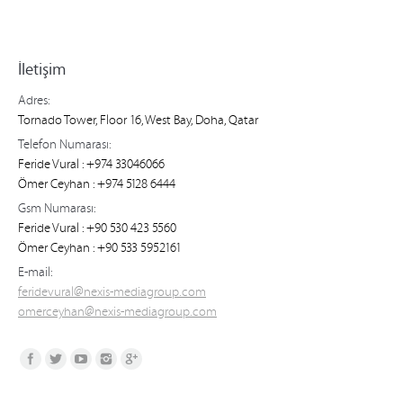
İletişim
Adres:
Tornado Tower, Floor 16, West Bay, Doha, Qatar
Telefon Numarası:
Feride Vural : +974 33046066
Ömer Ceyhan : +974 5128 6444
Gsm Numarası:
Feride Vural : +90 530 423 5560
Ömer Ceyhan : +90 533 5952161
E-mail:
feridevural@nexis-mediagroup.com
omerceyhan@nexis-mediagroup.com
Find us on: