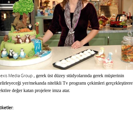
exis Media Group
, gerek üst düzey stüdyolarında gerek müşterinin
elirleyeceği yer/mekanda nitelikli Tv programı çekimleri gerçekleştirer
ektöre değer katan projelere imza atar.
tiketler: