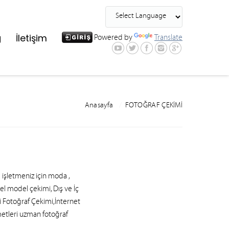
g
İletişim
Powered by
Translate
Anasayfa
FOTOĞRAF ÇEKİMİ
 işletmeniz için moda ,
onel model çekimi
, Dış ve İç
 Fotoğraf Çekimi,İnternet
zmetleri uzman fotoğraf
.