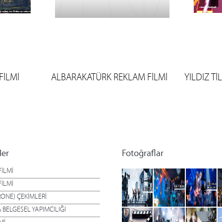
FİLMİ
ALBARAKATÜRK REKLAM FİLMİ
YILDIZ Tİ
ler
Fotoğraflar
İLMİ
FİLMİ
ONE) ÇEKİMLERİ
 BELGESEL YAPIMCILIĞI