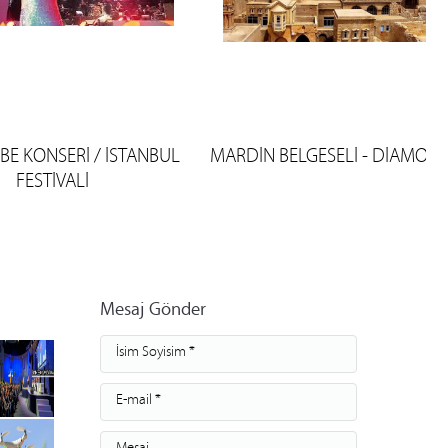
LBE KONSERİ / İSTANBUL
MARDİN BELGESELİ - DİAMOD
FESTİVALİ
Mesaj Gönder
İsim Soyisim *
E-mail *
Mesaj