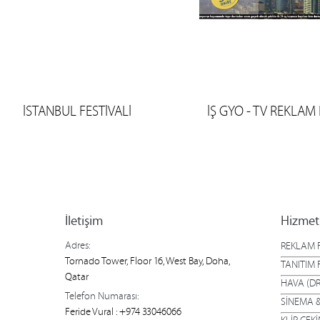
İSTANBUL FESTİVALİ
İŞ GYO - TV REKLAM 
İletişim
Hizmet
Adres:
REKLAM F
Tornado Tower, Floor 16, West Bay, Doha,
TANITIM 
Qatar
HAVA (DR
Telefon Numarası:
SİNEMA &
Feride Vural : +974 33046066