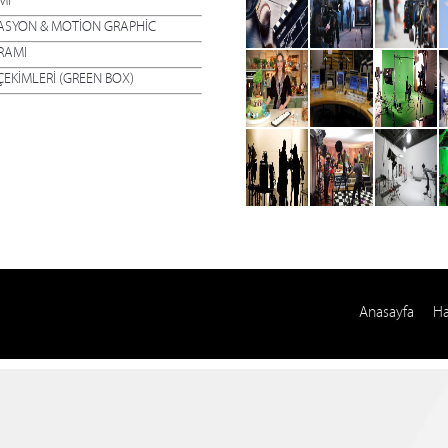
Mİ
ASYON & MOTİON GRAPHİC
RAMI
EKİMLERİ (GREEN BOX)
Anasayfa
Ha