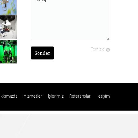
Temizle
Gönder
kkımızda
Hizmetler
İşlerimiz
Referanslar
İletişim