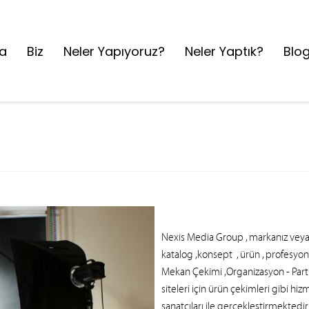
a
Biz
Neler Yapıyoruz?
Neler Yaptık?
Blo
You are here:
Nexis Media Group
, markanız veya
k
atalog ,konsept
, ürün , profesy
Mekan Çekimi ,Organizasyon - Parti
siteleri için ürün çekimleri gibi hi
sanatçıları ile gerçekleştirmektedir