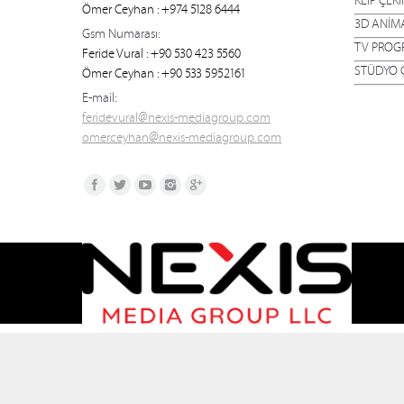
KLİP ÇEKİ
Ömer Ceyhan : +974 5128 6444
3D ANİM
Gsm Numarası:
TV PROG
Feride Vural : +90 530 423 5560
STÜDYO Ç
Ömer Ceyhan : +90 533 5952161
E-mail:
feridevural@nexis-mediagroup.com
omerceyhan@nexis-mediagroup.com
Find us on: