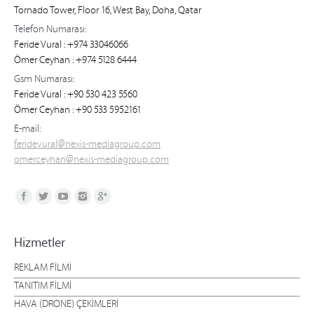
Tornado Tower, Floor 16, West Bay, Doha, Qatar
Telefon Numarası:
Feride Vural : +974 33046066
Ömer Ceyhan : +974 5128 6444
Gsm Numarası:
Feride Vural : +90 530 423 5560
Ömer Ceyhan : +90 533 5952161
E-mail:
feridevural@nexis-mediagroup.com
omerceyhan@nexis-mediagroup.com
Find us on:
Hizmetler
REKLAM FİLMİ
TANITIM FİLMİ
HAVA (DRONE) ÇEKİMLERİ