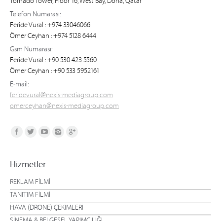
Tornado Tower, Floor 16, West Bay, Doha, Qatar
Telefon Numarası:
Feride Vural : +974 33046066
Ömer Ceyhan : +974 5128 6444
Gsm Numarası:
Feride Vural : +90 530 423 5560
Ömer Ceyhan : +90 533 5952161
E-mail:
feridevural@nexis-mediagroup.com
omerceyhan@nexis-mediagroup.com
Find us on:
Hizmetler
REKLAM FİLMİ
TANITIM FİLMİ
HAVA (DRONE) ÇEKİMLERİ