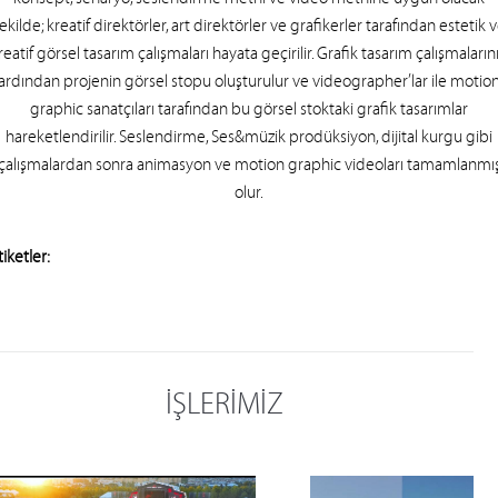
konsept, senaryo, seslendirme metni ve video metnine uygun olacak
ekilde; kreatif direktörler, art direktörler ve grafikerler tarafından estetik 
reatif görsel tasarım çalışmaları hayata geçirilir. Grafik tasarım çalışmaların
ardından projenin görsel stopu oluşturulur ve videographer’lar ile motio
graphic sanatçıları tarafından bu görsel stoktaki grafik tasarımlar
hareketlendirilir. Seslendirme, Ses&müzik prodüksiyon, dijital kurgu gibi
çalışmalardan sonra animasyon ve motion graphic videoları tamamlanmı
olur.
tiketler:
İŞLERİMİZ