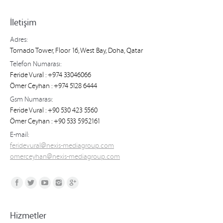
İletişim
Adres:
Tornado Tower, Floor 16, West Bay, Doha, Qatar
Telefon Numarası:
Feride Vural : +974 33046066
Ömer Ceyhan : +974 5128 6444
Gsm Numarası:
Feride Vural : +90 530 423 5560
Ömer Ceyhan : +90 533 5952161
E-mail:
feridevural@nexis-mediagroup.com
omerceyhan@nexis-mediagroup.com
Find us on:
Hizmetler