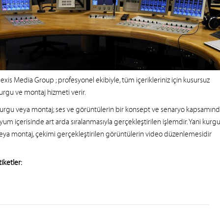
exis Media Group
; profesyonel ekibiyle, tüm içerikleriniz için kusursuz
urgu ve montaj hizmeti verir.
urgu veya montaj; ses ve görüntülerin bir konsept ve senaryo kapsamın
yum içerisinde art arda sıralanmasıyla gerçekleştirilen işlemdir. Yani kurg
eya montaj, çekimi gerçekleştirilen görüntülerin video düzenlemesidir
tiketler: